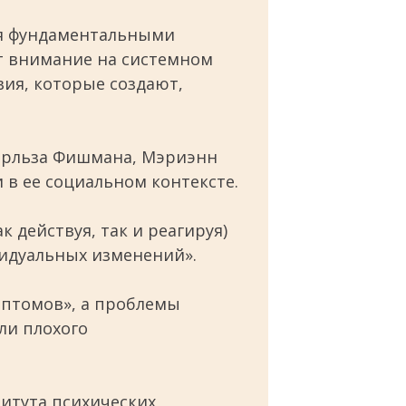
ся фундаментальными
ют внимание на системном
вия, которые создают,
Чарльза Фишмана, Мэриэнн
 в ее социальном контексте.
 действуя, так и реагируя)
видуальных изменений».
мптомов», а проблемы
ли плохого
титута психических