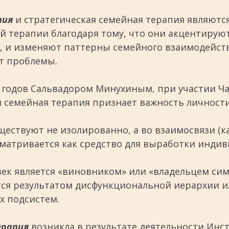
пия
и стратегическая семейная терапия являют
й терапии благодаря тому, что они акцентиру
и, и изменяют паттерны семейного взаимодейст
т проблемы.
-х годов Сальвадором Минухиным, при участии 
ая семейная терапия признает важность личности
ствуют не изолированно, а во взаимосвязи (как
сматривается как средство для выработки инди
век является «виновником» или «владельцем си
тся результатом дисфункциональной иерархии и
х подсистем.
ерапия
возникла в результате деятельности Инс