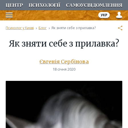
УКР
›
›
Психолог у Києві
Блог
Як зняти себе з прилавка?
Як зняти себе з прилавка?
Євгенія Сербінова
18 січня 2020