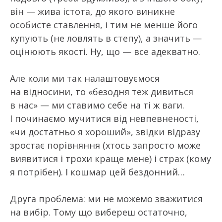
він — жива істота, до якого виникне
особисте ставлення, і тим не менше його
купують (не ловлять в степу), а значить —
оцінюють якості. Ну, що — все адекватно.
Але коли ми так налаштовуємося
на відносини, то «безодня теж дивиться
в нас» — ми ставимо себе на ті ж ваги.
І починаємо мучитися від невпевненості,
«чи достатньо я хороший», звідки відразу
зростає порівняння (хтось запросто може
виявитися і трохи краще мене) і страх (кому
я потрібен). І кошмар цей бездонний…
Друга проблема: ми не можемо зважитися
на вибір. Тому що вибереш остаточно,