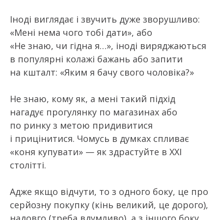
Іноді виглядає і звучить дуже зворушливо:
«Мені нема чого тобі дати», або
«Не знаю, чи гідна я…», іноді виряджаються
в популярні колажі бажань або запити
на кшталт: «Яким я бачу свого чоловіка?»
Не знаю, кому як, а мені такий підхід
нагадує прогулянку по магазинах або
по ринку з метою придивитися
і прицінитися. Чомусь в думках спливає
«коня купувати» — як здрастуйте в XXI
столітті.
Адже якщо відчути, то з одного боку, це про
серйозну покупку (кінь великий, це дорого),
надовго (треба вдумливо), а з іншого боку,