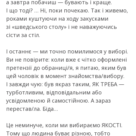
а завтра побачиш — бувають і краще.
І що тоді? … Ні, поки почекаю. Так і живемо,
роками куштуючи на ходу закусками
зі «шведського столу» і не наважуючись
сісти за стіл.
І останнє — ми точно помилимося у виборі.
Ви не повірите: коли вже є чітко оформлені
претензії до обраниці/я, я питаю, яким був
цей чоловік в момент знайомства/вибору.
І завжди чую: був якраз таким, ЯК ТРЕБА —
турботливим, відповідальним або
усвідомленою й самостійною. А зараз
перестав/ла. Біда…
Це неминуче, коли ми вибираємо ЯКОСТІ.
Тому що людина буває різною, тобто